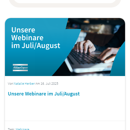
Von
Natalie Herber
Am 16. Juli 2025
Unsere Webinare im Juli/August
Tags:
Webinare