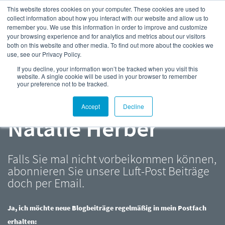
This website stores cookies on your computer. These cookies are used to
collect information about how you interact with our website and allow us to
remember you. We use this information in order to improve and customize
your browsing experience and for analytics and metrics about our visitors
both on this website and other media. To find out more about the cookies we
use, see our Privacy Policy.
Kompressor- und
If you decline, your information won’t be tracked when you visit this
website. A single cookie will be used in your browser to remember
your preference not to be tracked.
Druckluft-Blog |
Accept
Decline
Natalie Herber
Falls Sie mal nicht vorbeikommen können,
abonnieren Sie unsere Luft-Post Beiträge
doch per Email.
Ja, ich möchte neue Blogbeiträge regelmäßig in mein Postfach
erhalten: