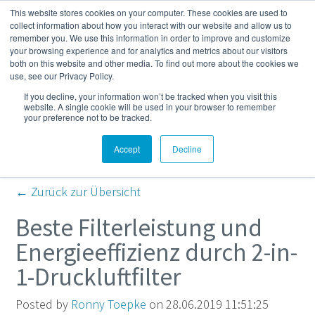
This website stores cookies on your computer. These cookies are used to
Mehr
collect information about how you interact with our website and allow us to
remember you. We use this information in order to improve and customize
your browsing experience and for analytics and metrics about our visitors
both on this website and other media. To find out more about the cookies we
Kompressor- und
use, see our Privacy Policy.
If you decline, your information won’t be tracked when you visit this
Druckluft-Blog
website. A single cookie will be used in your browser to remember
your preference not to be tracked.
Accept
Decline
← Zurück zur Übersicht
Beste Filterleistung und
Energieeffizienz durch 2-in-
1-Druckluftfilter
Posted by
Ronny Toepke
on 28.06.2019 11:51:25