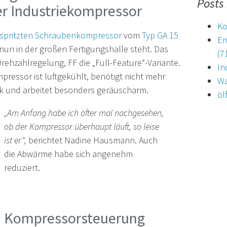
Posts
er Industriekompressor
Ko
espritzten Schraubenkompressor
vom
Typ GA 15
En
nun in der großen Fertigungshalle steht. Das
(7
rehzahlregelung, FF die „Full-Feature“-Variante.
In
pressor ist luftgekühlt, benötigt nicht mehr
Wa
nk und arbeitet besonders geräuscharm.
öl
„Am Anfang habe ich öfter mal nachgesehen,
ob der Kompressor überhaupt läuft, so leise
ist er“,
berichtet Nadine Hausmann. Auch
die Abwärme habe sich angenehm
reduziert.
Kompressorsteuerung