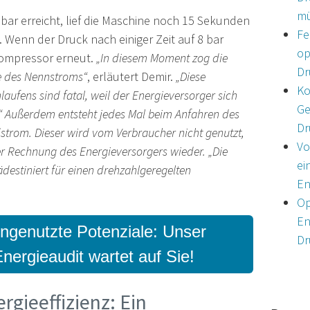
m
bar erreicht, lief die Maschine noch 15 Sekunden
Fe
 Wenn der Druck nach einiger Zeit auf 8 bar
op
Kompressor erneut.
„In diesem Moment zog die
Dr
he des Nennstroms“
, erläutert Demir.
„Diese
Ko
ufens sind fatal, weil der Energieversorger sich
Ge
t.“ Außerdem entsteht jedes Mal beim Anfahren des
Dr
trom. Dieser wird vom Verbraucher nicht genutzt,
Vo
der Rechnung des Energieversorgers wieder. „Die
ei
ädestiniert für einen drehzahlgeregelten
En
Op
En
ngenutzte Potenziale: Unser
Dr
nergieaudit wartet auf Sie!
rgieeffizienz: Ein