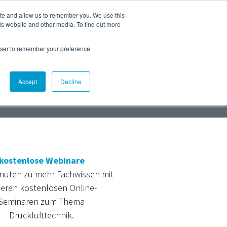
ite and allow us to remember you. We use this
 sind wir
Mehr
is website and other media. To find out more
Webshop
Events
Presse
Deutschland
rowser to remember your preference
Accept
Decline
kostenlose
Webinare
inuten zu mehr Fachwissen mit
eren kostenlosen Online-
Seminaren zum Thema
Drucklufttechnik.