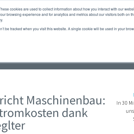
These cookies are used to collect information about how you interact with our webs
ile
Webshop für Kompressoren
Atlas Copco - das
our browsing experience and for analytics and metrics about our visitors both on th
y.
Kontakt
on’t be tracked when you visit this website. A single cookie will be used in your b
luft-Blog
icht Maschinenbau:
In 30 M
tromkosten dank
uns
glter