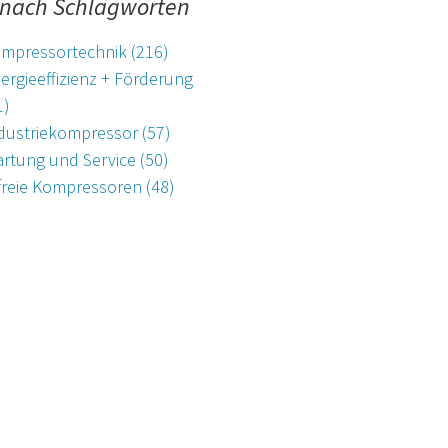
 nach Schlagworten
mpressortechnik
(216)
ergieeffizienz + Förderung
1)
dustriekompressor
(57)
rtung und Service
(50)
freie Kompressoren
(48)