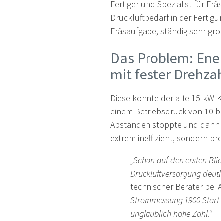
Fertiger und Spezialist für Fr
Druckluftbedarf in der Fertig
Fräsaufgabe, ständig sehr g
Das Problem: Ener
mit fester Drehza
Diese konnte der alte 15-kW-K
einem Betriebsdruck von 10 ba
Abständen stoppte und dann w
extrem ineffizient, sondern p
„Schon auf den ersten Blick
Druckluftversorgung deutl
technischer Berater bei 
Strommessung 1900 Start-
unglaublich hohe Zahl.“