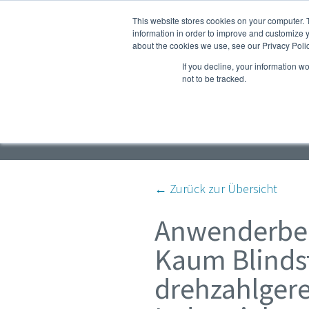
This website stores cookies on your computer. 
Produkte
Service & Ersatze
information in order to improve and customize y
about the cookies we use, see our Privacy Polic
If you decline, your information w
not to be tracked.
Kompressor- und Druck
← Zurück zur Übersicht
Anwenderber
Kaum Blinds
drehzahlgere