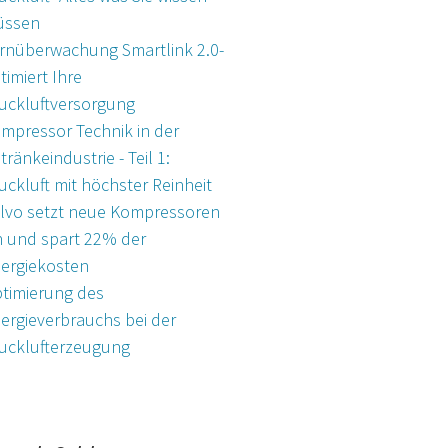
üssen
rnüberwachung Smartlink 2.0-
timiert Ihre
uckluftversorgung
mpressor Technik in der
tränkeindustrie - Teil 1:
uckluft mit höchster Reinheit
lvo setzt neue Kompressoren
n und spart 22% der
ergiekosten
timierung des
ergieverbrauchs bei der
ucklufterzeugung