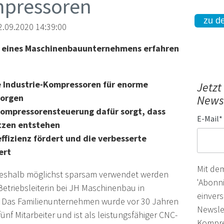
mpressoren
zu d
.09.2020 14:39:00
 eines Maschinenbauunternehmens erfahren
 Industrie-Kompressoren für enorme
Jetzt
sorgen
Newsl
 Kompressorensteuerung dafür sorgt, dass
E-Mail
*
tzen entstehen
ffizienz fördert und die verbesserte
ert
Mit de
 deshalb möglichst sparsam verwendet werden
'Abonni
Betriebsleiterin bei JH Maschinenbau in
einvers
 Das Familienunternehmen wurde vor 30 Jahren
Newsle
ünf Mitarbeiter und ist als leistungsfähiger CNC-
Kompre