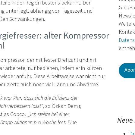
ästeile in der Region bestens bekannt. Der
GmbH e
ung unterliegt, abhängig von Tageszeit und
Newslet
roßen Schwankungen.
Weiter
Kontakt
giefresser: alter Kompressor
Datens
hl
entne
ompressor, der mit fester Drehzahl und mit
r arbeitete, nur bedienen, indem er in kurzen
ieder anfuhr. Diese Arbeitsweise war nicht nur
roduzierte auch noch viel Lärm und Abwärme.
 war klar, dass sich die Effizienz der
ich verbessern lässt“
, so Özkan Demir,
Atlas Copco.
„Ich stellte bei einer
Neue 
Stopp-Aktionen pro Woche fest. Eine
Dr