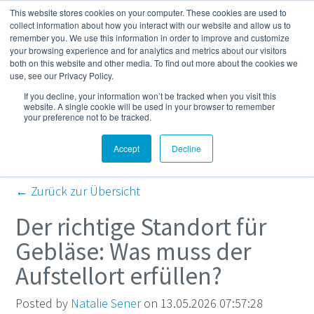
This website stores cookies on your computer. These cookies are used to
Mehr
collect information about how you interact with our website and allow us to
remember you. We use this information in order to improve and customize
your browsing experience and for analytics and metrics about our visitors
both on this website and other media. To find out more about the cookies we
Kompressor- und
use, see our Privacy Policy.
If you decline, your information won’t be tracked when you visit this
Druckluft-Blog
website. A single cookie will be used in your browser to remember
your preference not to be tracked.
Accept
Decline
← Zurück zur Übersicht
Der richtige Standort für
Gebläse: Was muss der
Aufstellort erfüllen?
Posted by
Natalie Sener
on 13.05.2026 07:57:28