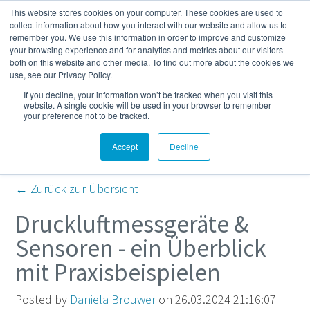
This website stores cookies on your computer. These cookies are used to
Mehr
collect information about how you interact with our website and allow us to
remember you. We use this information in order to improve and customize
your browsing experience and for analytics and metrics about our visitors
both on this website and other media. To find out more about the cookies we
Kompressor- und
use, see our Privacy Policy.
If you decline, your information won’t be tracked when you visit this
Druckluft-Blog
website. A single cookie will be used in your browser to remember
your preference not to be tracked.
Accept
Decline
← Zurück zur Übersicht
Druckluftmessgeräte &
Sensoren - ein Überblick
mit Praxisbeispielen
Posted by
Daniela Brouwer
on 26.03.2024 21:16:07