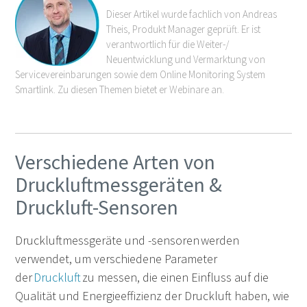
Dieser Artikel wurde fachlich von Andreas
Theis, Produkt Manager geprüft. Er ist
verantwortlich für die Weiter-/
Neuentwicklung und Vermarktung von
Servicevereinbarungen sowie dem Online Monitoring System
Smartlink. Zu diesen Themen bietet er Webinare an.
Verschiedene Arten von
Druckluftmessgeräten &
Druckluft-Sensoren
Druckluftmessgeräte und -sensoren werden
verwendet, um verschiedene Parameter
der
Druckluft
zu messen,
die einen Einfluss auf die
Qualität
und Energieeffizienz
der Druckluft haben, wie