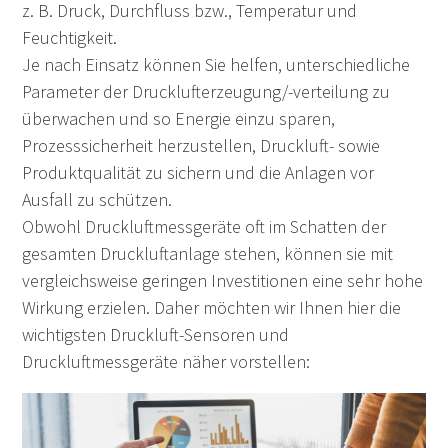
z. B. Druck, Durchfluss bzw., Temperatur und
Feuchtigkeit.
Je nach Einsatz können Sie helfen
,
unterschiedliche
Parameter
der Drucklufterzeugung
/-verteilung
zu
überwachen und so
Energie
ein
zu
sparen,
Prozesssicherheit herzustellen
,
Druckluft- sowie
Produktq
ualit
ät zu sichern
und die Anlagen vor
Ausfall zu schützen.
Obwohl Druckluftmessgeräte oft im Schatten der
gesamten Druckluftanlage stehen, können sie
mit
vergleichsweise
geringen Investitionen eine
sehr
hohe
Wirkung
erzielen. Daher möchten wir Ihnen hier die
wichtigsten Druckluft-Sensoren und
Druckluftmessgeräte näher vorstellen: