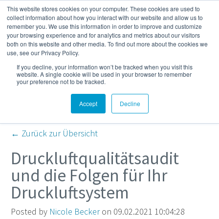
This website stores cookies on your computer. These cookies are used to
Mehr
collect information about how you interact with our website and allow us to
remember you. We use this information in order to improve and customize
your browsing experience and for analytics and metrics about our visitors
both on this website and other media. To find out more about the cookies we
Kompressor- und
use, see our Privacy Policy.
If you decline, your information won’t be tracked when you visit this
Druckluft-Blog
website. A single cookie will be used in your browser to remember
your preference not to be tracked.
Accept
Decline
← Zurück zur Übersicht
Druckluftqualitätsaudit
und die Folgen für Ihr
Druckluftsystem
Posted by
Nicole Becker
on 09.02.2021 10:04:28