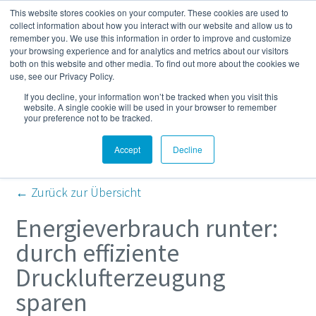
This website stores cookies on your computer. These cookies are used to
Mehr
collect information about how you interact with our website and allow us to
remember you. We use this information in order to improve and customize
your browsing experience and for analytics and metrics about our visitors
both on this website and other media. To find out more about the cookies we
Kompressor- und
use, see our Privacy Policy.
If you decline, your information won’t be tracked when you visit this
Druckluft-Blog
website. A single cookie will be used in your browser to remember
your preference not to be tracked.
Accept
Decline
← Zurück zur Übersicht
Energieverbrauch runter:
durch effiziente
Drucklufterzeugung
sparen