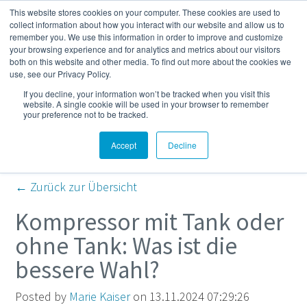
This website stores cookies on your computer. These cookies are used to
Mehr
collect information about how you interact with our website and allow us to
remember you. We use this information in order to improve and customize
your browsing experience and for analytics and metrics about our visitors
both on this website and other media. To find out more about the cookies we
Kompressor- und
use, see our Privacy Policy.
If you decline, your information won’t be tracked when you visit this
Druckluft-Blog
website. A single cookie will be used in your browser to remember
your preference not to be tracked.
Accept
Decline
← Zurück zur Übersicht
Kompressor mit Tank oder
ohne Tank: Was ist die
bessere Wahl?
Posted by
Marie Kaiser
on 13.11.2024 07:29:26