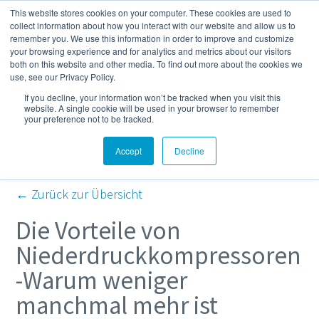
This website stores cookies on your computer. These cookies are used to
Mehr
collect information about how you interact with our website and allow us to
remember you. We use this information in order to improve and customize
your browsing experience and for analytics and metrics about our visitors
both on this website and other media. To find out more about the cookies we
Kompressor- und
use, see our Privacy Policy.
If you decline, your information won’t be tracked when you visit this
Druckluft-Blog
website. A single cookie will be used in your browser to remember
your preference not to be tracked.
Accept
Decline
← Zurück zur Übersicht
Die Vorteile von
Niederdruckkompressoren
-Warum weniger
manchmal mehr ist