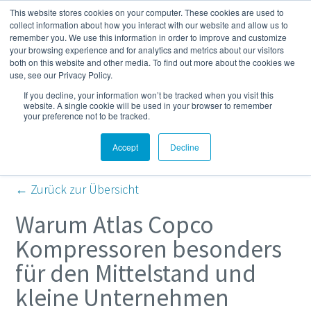
This website stores cookies on your computer. These cookies are used to
Mehr
collect information about how you interact with our website and allow us to
remember you. We use this information in order to improve and customize
your browsing experience and for analytics and metrics about our visitors
both on this website and other media. To find out more about the cookies we
Kompressor- und
use, see our Privacy Policy.
If you decline, your information won’t be tracked when you visit this
Druckluft-Blog
website. A single cookie will be used in your browser to remember
your preference not to be tracked.
Accept
Decline
← Zurück zur Übersicht
Warum Atlas Copco
Kompressoren besonders
für den Mittelstand und
kleine Unternehmen