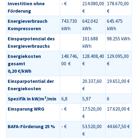
Investition ohne
- €
214.080,00
178.670,00
Förderung
€
€
Energieverbrauch
743.730
642.042
645.475
Kompressoren
kWh
kWh
kWh
Einsparpotenzial des
101.688
98.255 kWh
Energieverbrauchs
kWh
Energiekosten
148.746,
128.408,40
129.095,00
gesamt
00 €
€
€
0,20 €/kWh
Einsparpotential der
20.337,60
19.651,00 €
Energiekosten
€
Spezifik in kW/m³/min
6,8
5,97
6
Einsparung WRG
- €
17.520,00
17.620,00 €
€
BAFA-Förderung 25 %
- €
53.520,00
44.667,50 €
€