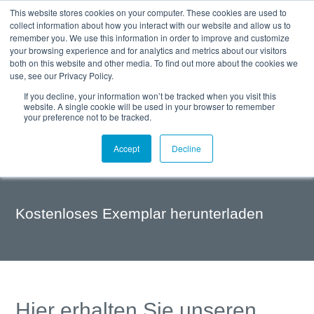
This website stores cookies on your computer. These cookies are used to
collect information about how you interact with our website and allow us to
remember you. We use this information in order to improve and customize
your browsing experience and for analytics and metrics about our visitors
both on this website and other media. To find out more about the cookies we
use, see our Privacy Policy.
Download Folder
If you decline, your information won’t be tracked when you visit this
website. A single cookie will be used in your browser to remember
AIRchitect
your preference not to be tracked.
Druckluftbedarfsme
Accept
Decline
ssung
Kostenloses Exemplar herunterladen
Hier erhalten Sie unseren