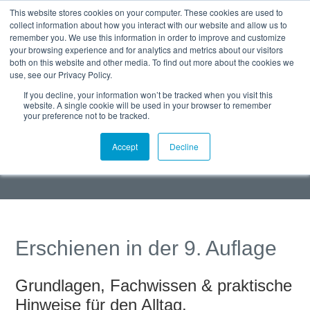
This website stores cookies on your computer. These cookies are used to
collect information about how you interact with our website and allow us to
remember you. We use this information in order to improve and customize
your browsing experience and for analytics and metrics about our visitors
both on this website and other media. To find out more about the cookies we
use, see our Privacy Policy.
Handbuch der
If you decline, your information won’t be tracked when you visit this
website. A single cookie will be used in your browser to remember
Drucklufttechnik
your preference not to be tracked.
Accept
Decline
Kostenloses Exemplar herunterladen
Erschienen in der 9. Auflage
Grundlagen, Fachwissen & praktische
Hinweise für den Alltag.