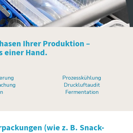
hasen Ihrer Produktion –
us einer Hand.
erung
Prozesskühlung
achung
Druckluftaudit
on
Fermentation
rpackungen (wie z. B. Snack-