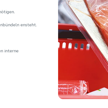
nötigen.
henbündeln ensteht.
en interne