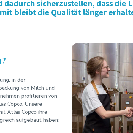
dadurch sicherzustellen, dass die Le
mit bleibt die Qualität länger erhalt
n?
ung, in der
rpackung von Milch und
rnehmen profitieren von
as Copco. Unsere
it Atlas Copco ihre
lgreich aufgebaut haben: