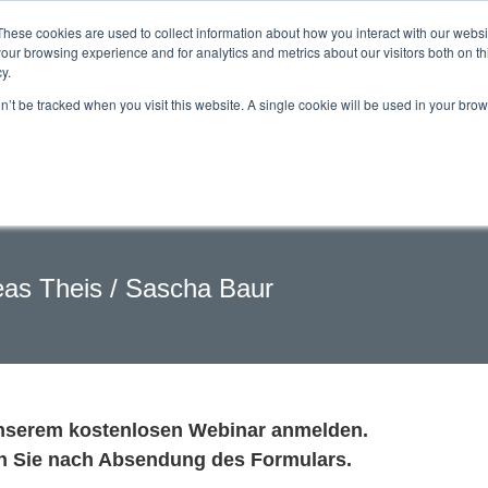
These cookies are used to collect information about how you interact with our webs
our browsing experience and for analytics and metrics about our visitors both on th
y.
on’t be tracked when you visit this website. A single cookie will be used in your b
tversorgung - Prescrip
eas Theis / Sascha Baur
unserem kostenlosen Webinar anmelden.
n Sie nach Absendung des Formulars.