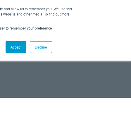
ite and allow us to remember you. We use this
is website and other media. To find out more
rowser to remember your preference
Accept
Decline
tive Maintenance in