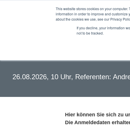
This website stores cookies on your computer. 
information in order to improve and customize y
about the cookies we use, see our Privacy Polic
If you decline, your information w
not to be tracked.
Webinar:
Die smarte Druckluf
der Instandhaltung
26.08.2026, 10 Uhr, Referenten: Andr
Hier können Sie sich zu 
Die Anmeldedaten erhalte