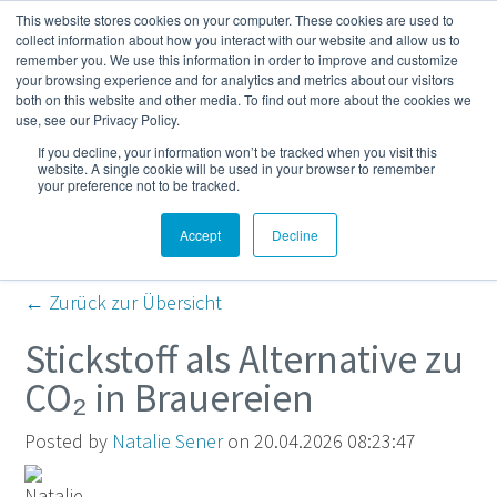
This website stores cookies on your computer. These cookies are used to
Mehr
collect information about how you interact with our website and allow us to
remember you. We use this information in order to improve and customize
your browsing experience and for analytics and metrics about our visitors
both on this website and other media. To find out more about the cookies we
Kompressor- und
use, see our Privacy Policy.
If you decline, your information won’t be tracked when you visit this
Druckluft-Blog
website. A single cookie will be used in your browser to remember
your preference not to be tracked.
Accept
Decline
← Zurück zur Übersicht
Stickstoff als Alternative zu
CO₂ in Brauereien
Posted by
Natalie Sener
on 20.04.2026 08:23:47