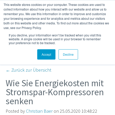
This website stores cookies on your computer. These cookies are used to
Mehr
collect information about how you interact with our website and allow us to
remember you. We use this information in order to improve and customize
your browsing experience and for analytics and metrics about our visitors
both on this website and other media. To find out more about the cookies we
Kompressor- und
use, see our Privacy Policy.
If you decline, your information won’t be tracked when you visit this
Druckluft-Blog
website. A single cookie will be used in your browser to remember
your preference not to be tracked.
Accept
Decline
← Zurück zur Übersicht
Wie Sie Energiekosten mit
Stromspar-Kompressoren
senken
Posted by
Christian Baer
on 25.05.2020 10:48:22