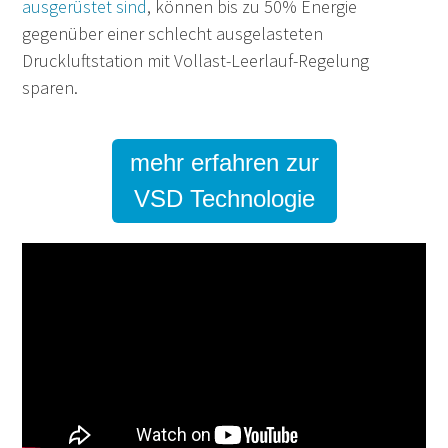
ausgerüstet sind
, können bis zu 50% Energie
gegenüber einer schlecht ausgelasteten
Druckluftstation mit Vollast-Leerlauf-Regelung
sparen.
mehr erfahren zur
VSD Technologie