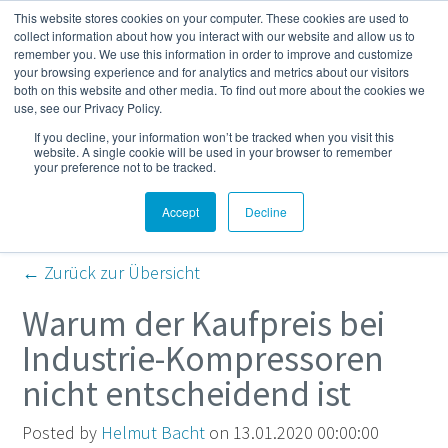
This website stores cookies on your computer. These cookies are used to
Mehr
collect information about how you interact with our website and allow us to
remember you. We use this information in order to improve and customize
your browsing experience and for analytics and metrics about our visitors
both on this website and other media. To find out more about the cookies we
Kompressor- und
use, see our Privacy Policy.
If you decline, your information won’t be tracked when you visit this
Druckluft-Blog
website. A single cookie will be used in your browser to remember
your preference not to be tracked.
Accept
Decline
← Zurück zur Übersicht
Warum der Kaufpreis bei
Industrie-Kompressoren
nicht entscheidend ist
Posted by
Helmut Bacht
on 13.01.2020 00:00:00