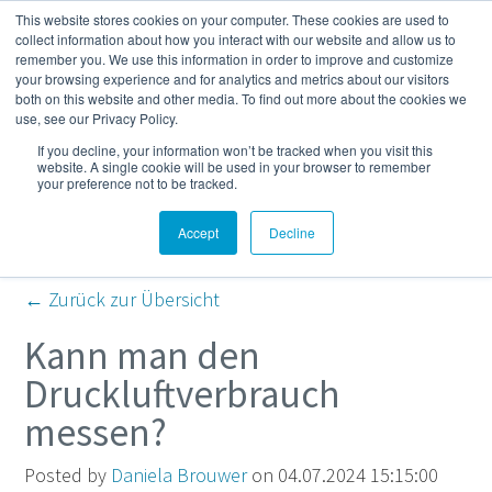
This website stores cookies on your computer. These cookies are used to
Mehr
collect information about how you interact with our website and allow us to
remember you. We use this information in order to improve and customize
your browsing experience and for analytics and metrics about our visitors
both on this website and other media. To find out more about the cookies we
Kompressor- und
use, see our Privacy Policy.
If you decline, your information won’t be tracked when you visit this
Druckluft-Blog
website. A single cookie will be used in your browser to remember
your preference not to be tracked.
Accept
Decline
← Zurück zur Übersicht
Kann man den
Druckluftverbrauch
messen?
Posted by
Daniela Brouwer
on 04.07.2024 15:15:00