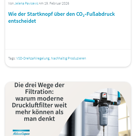
Von
Jelena Pavicevic
Am 19. Februar 2026
Wie der Startknopf über den CO₂‑Fußabdruck
entscheidet
Tags:
VSD-Drehzahlregelung
,
Nachhaltig Produzieren