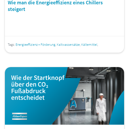
Wie man die Energieeffizienz eines Chillers
steigert
Tags:
Energieeffizienz + Förderung
,
Kaltwassersätze
,
Kältemittel
,