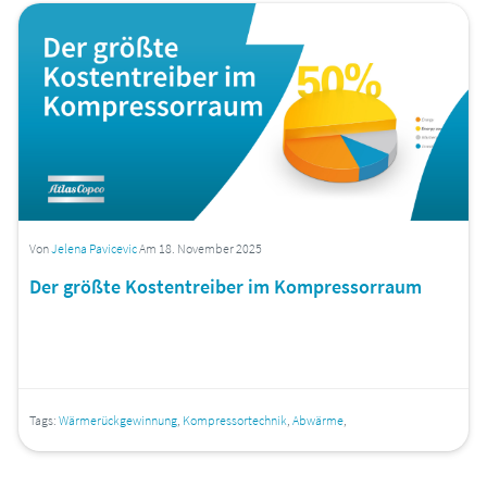
Von
Jelena Pavicevic
Am 18. November 2025
Der größte Kostentreiber im Kompressorraum
Tags:
Wärmerückgewinnung
,
Kompressortechnik
,
Abwärme
,