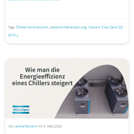
Tags:
Ölfreie Kompressoren
,
Lebensmittelverpackung
,
Klasse 0 /Class Zero/ISO
8573-1
,
Von
Jelena Pavicevic
Am 3. März 2026