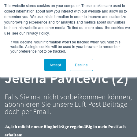
This website stores cookies on your computer. These cookies are used to
collect information about how you interact with our website and allow us to
remember you. We use this information in order to improve and customize
your browsing experience and for analytics and metrics about our visitors
both on this website and other media. To find out more about the cookies we
use, see our Privacy Policy.
Kompressor- und
If you decline, your information won’t be tracked when you visit this
website. A single cookie will be used in your browser to remember
your preference not to be tracked.
Druckluft-Blog |
Accept
Decline
Jelena Pavicevic (2)
Falls Sie mal nicht vorbeikommen können,
abonnieren Sie unsere Luft-Post Beiträge
doch per Email.
Ja, ich möchte neue Blogbeiträge regelmäßig in mein Postfach
erhalten: