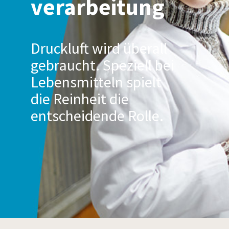
verarbeitung
Druckluft wird überall
gebraucht. Speziell bei
Lebensmitteln spielt
die Reinheit die
entscheidende Rolle.