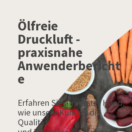
Ölfreie
Druckluft -
praxisnahe
Anwenderbericht
e
Erfahren Sie aus erster Hand,
wie unsere Kunden die
Qualität
und Zuverlässigkeit unserer