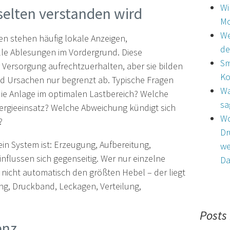
Wi
selten verstanden wird
Mo
We
en stehen häufig lokale Anzeigen,
de
le Ablesungen im Vordergrund. Diese
Sm
 Versorgung aufrechtzuerhalten, aber sie bilden
Ko
 Ursachen nur begrenzt ab. Typische Fragen
Wa
die Anlage im optimalen Lastbereich? Welche
sa
rgieeinsatz? Welche Abweichung kündigt sich
Wo
d?
Dr
in System ist: Erzeugung, Aufbereitung,
we
nflussen sich gegenseitig. Wer nur einzelne
Da
nicht automatisch den größten Hebel – der liegt
ung, Druckband, Leckagen, Verteilung,
Posts
enz