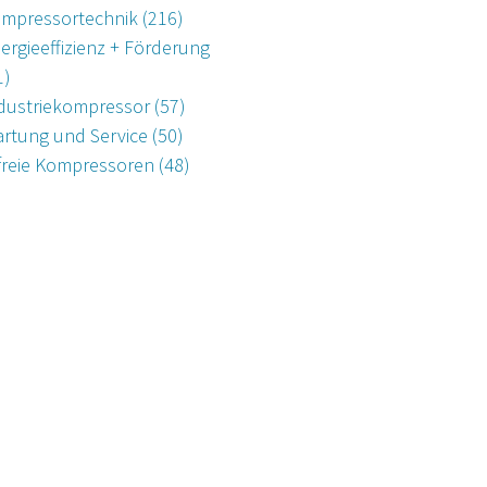
mpressortechnik
(216)
ergieeffizienz + Förderung
1)
dustriekompressor
(57)
rtung und Service
(50)
freie Kompressoren
(48)