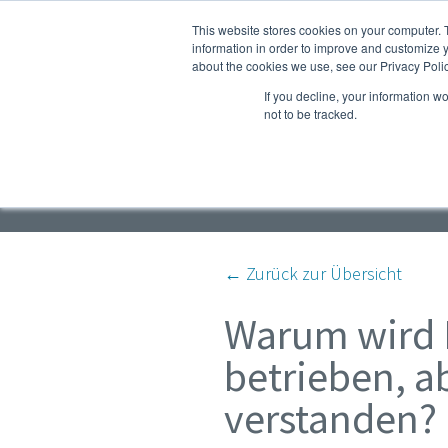
This website stores cookies on your computer. 
Produkte
Service & Ersatze
information in order to improve and customize y
about the cookies we use, see our Privacy Polic
If you decline, your information w
not to be tracked.
Kompressor- und Druck
← Zurück zur Übersicht
Warum wird D
betrieben, ab
verstanden?