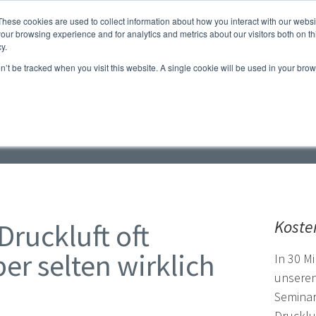
These cookies are used to collect information about how you interact with our webs
ile
Webshop für Kompressoren
Atlas Copco - das
our browsing experience and for analytics and metrics about our visitors both on th
y.
Kontakt
on’t be tracked when you visit this website. A single cookie will be used in your b
luft-Blog
Koste
ruckluft oft
er selten wirklich
In 30 M
unseren
Semina
Drucklu