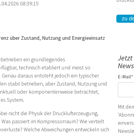
.04.2026 08:39:15
zu d
renz über Zustand, Nutzung und Energieeinsatz
Jetzt
riebetrieben ein grundlegendes
Newsl
rfügbar, technisch etabliert und meist so
t“. Genau daraus entsteht jedoch ein typischer
E-Mail
*
den stabil betrieben, aber Zustand, Nutzung und
unktuell oder komponentenweise betrachtet,
es System.
Mit de
bei nicht die Physik der Drucklufterzeugung,
'Abonni
: Was passiert im Kompressorraum? Wie verteilt
einvers
kverluste? Welche Abweichungen entwickeln sich
Newsle