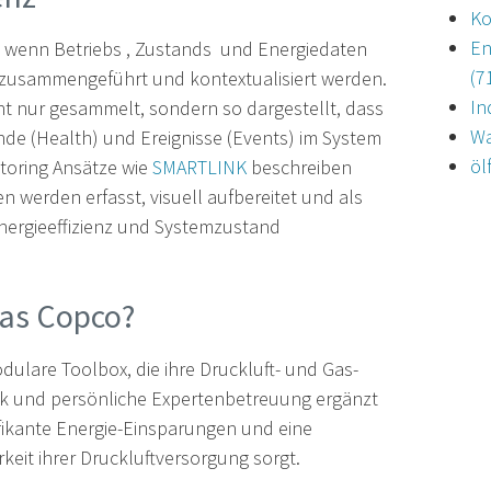
Ko
En
t, wenn Betriebs , Zustands und Energiedaten
(7
al zusammengeführt und kontextualisiert werden.
In
ht nur gesammelt, sondern so dargestellt, dass
Wa
nde (Health) und Ereignisse (Events) im System
öl
toring Ansätze wie
SMARTLINK
beschreiben
en werden erfasst, visuell aufbereitet und als
Energieeffizienz und Systemzustand
las Copco?
odulare Toolbox, die ihre Druckluft- und Gas-
ik und persönliche Expertenbetreuung ergänzt
nifikante Energie-Einsparungen und eine
rkeit ihrer Druckluftversorgung sorgt.