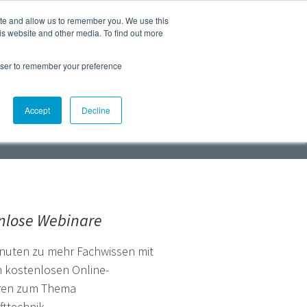
ite and allow us to remember you. We use this
 sind wir
Mehr
is website and other media. To find out more
Webshop
Events
Presse
Deutschland
rowser to remember your preference
Accept
Decline
nlose Webinare
inuten zu mehr Fachwissen mit
 kostenlosen Online-
ren zum Thema
fttechnik.