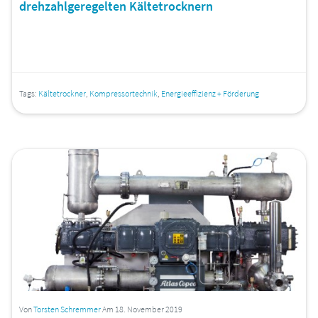
drehzahlgeregelten Kältetrocknern
Tags:
Kältetrockner
,
Kompressortechnik
,
Energieeffizienz + Förderung
Von
Torsten Schremmer
Am 18. November 2019