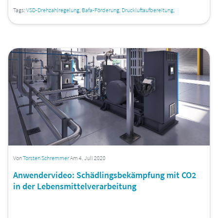
Tags:
VSD-Drehzahlregelung
,
Bafa-Förderung
,
Druckluftaufbereitung
,
Von
Torsten Schremmer
Am 4. Juli 2020
Anwendervideo: Schädlingsbekämpfung mit CO2
in der Lebensmittelverarbeitung