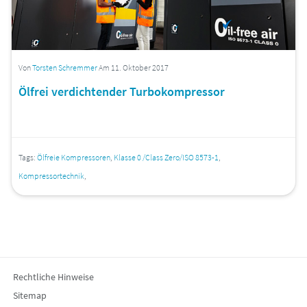
Von
Torsten Schremmer
Am 11. Oktober 2017
Ölfrei verdichtender Turbokompressor
Tags:
Ölfreie Kompressoren
,
Klasse 0 /Class Zero/ISO 8573-1
,
Kompressortechnik
,
Rechtliche Hinweise
Sitemap