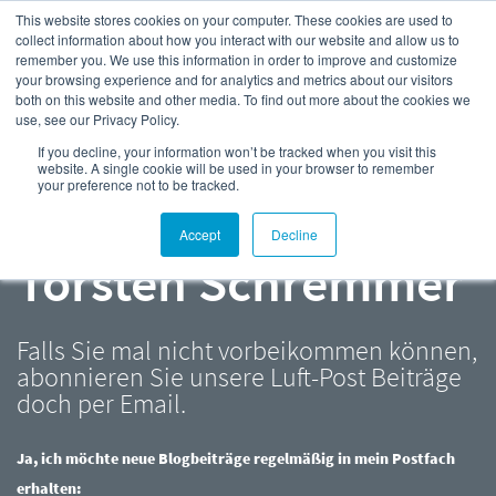
This website stores cookies on your computer. These cookies are used to
collect information about how you interact with our website and allow us to
remember you. We use this information in order to improve and customize
your browsing experience and for analytics and metrics about our visitors
both on this website and other media. To find out more about the cookies we
use, see our Privacy Policy.
Kompressor- und
If you decline, your information won’t be tracked when you visit this
website. A single cookie will be used in your browser to remember
your preference not to be tracked.
Druckluft-Blog |
Accept
Decline
Torsten Schremmer
Falls Sie mal nicht vorbeikommen können,
abonnieren Sie unsere Luft-Post Beiträge
doch per Email.
Ja, ich möchte neue Blogbeiträge regelmäßig in mein Postfach
erhalten: