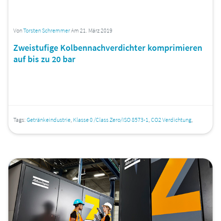
Von
Torsten Schremmer
Am 21. März 2019
Zweistufige Kolbennachverdichter komprimieren
auf bis zu 20 bar
Tags:
Getränkeindustrie
,
Klasse 0 /Class Zero/ISO 8573-1
,
CO2 Verdichtung
,