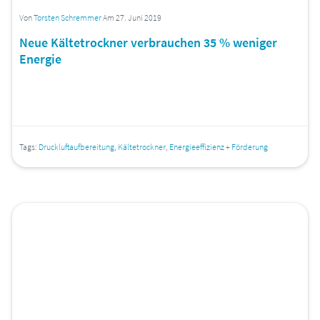
Von
Torsten Schremmer
Am 27. Juni 2019
Neue Kältetrockner verbrauchen 35 % weniger
Energie
Tags:
Druckluftaufbereitung
,
Kältetrockner
,
Energieeffizienz + Förderung