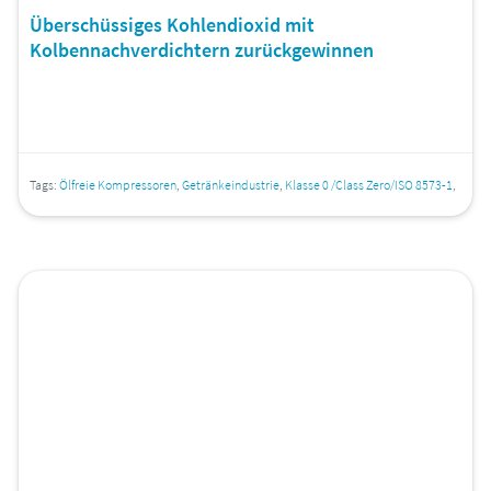
Überschüssiges Kohlendioxid mit
Kolbennachverdichtern zurückgewinnen
Tags:
Ölfreie Kompressoren
,
Getränkeindustrie
,
Klasse 0 /Class Zero/ISO 8573-1
,