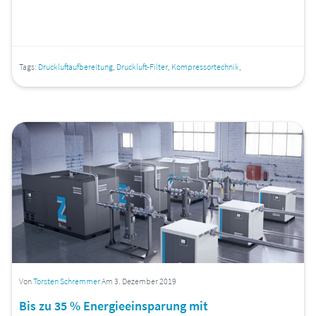
Tags:
Druckluftaufbereitung
,
Druckluft-Filter
,
Kompressortechnik
,
Von
Torsten Schremmer
Am 3. Dezember 2019
Bis zu 35 % Energieeinsparung mit